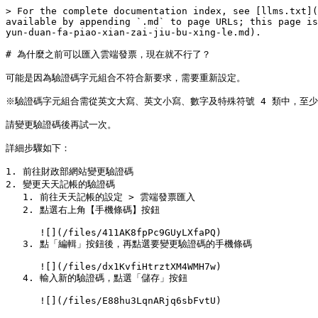
> For the complete documentation index, see [llms.txt](
available by appending `.md` to page URLs; this page is
yun-duan-fa-piao-xian-zai-jiu-bu-xing-le.md).

# 為什麼之前可以匯入雲端發票，現在就不行了？

可能是因為驗證碼字元組合不符合新要求，需要重新設定。

※驗證碼字元組合需從英文大寫、英文小寫、數字及特殊符號 4 類中，至少選
請變更驗證碼後再試一次。

詳細步驟如下：

1. 前往財政部網站變更驗證碼

2. 變更天天記帳的驗證碼

   1. 前往天天記帳的設定 > 雲端發票匯入

   2. 點選右上角【手機條碼】按鈕

      ![](/files/411AK8fpPc9GUyLXfaPQ)

   3. 點「編輯」按鈕後，再點選要變更驗證碼的手機條碼

      ![](/files/dx1KvfiHtrztXM4WMH7w)

   4. 輸入新的驗證碼，點選「儲存」按鈕

      ![](/files/E88hu3LqnARjq6sbFvtU)
