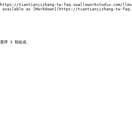
https://tiantianjizhang-tw-faq.swalloworkstudio.com/llms
 available as [Markdown](https://tiantianjizhang-tw-faq.
擇 3 類組成。
