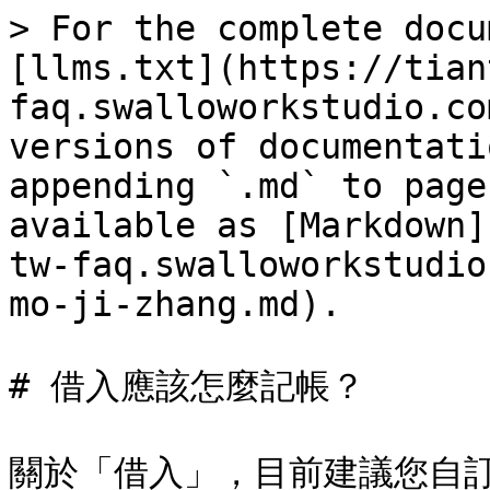
> For the complete docu
[llms.txt](https://tian
faq.swalloworkstudio.co
versions of documentati
appending `.md` to page
available as [Markdown]
tw-faq.swalloworkstudio
mo-ji-zhang.md).

# 借入應該怎麼記帳？

關於「借入」，目前建議您自訂