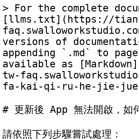
> For the complete docu
[llms.txt](https://tian
faq.swalloworkstudio.co
versions of documentati
appending `.md` to page
available as [Markdown]
tw-faq.swalloworkstudio
fa-kai-qi-ru-he-jie-jue
# 更新後 App 無法開啟，如
請依照下列步驟嘗試處理：
