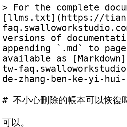
> For the complete docu
[llms.txt](https://tian
faq.swalloworkstudio.co
versions of documentati
appending `.md` to page
available as [Markdown]
tw-faq.swalloworkstudio
de-zhang-ben-ke-yi-hui-
# 不小心刪除的帳本可以恢復嗎
可以。
