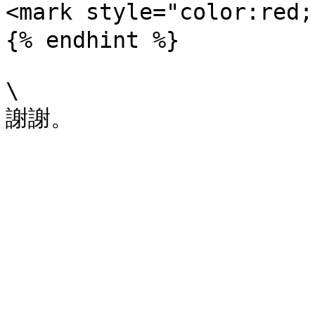
<mark style="color:red;
{% endhint %}

\
